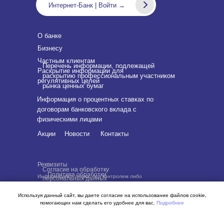
Интернет-Банк | Войти →
О банке
Бизнесу
Частным клиентам
Перечень информации, подлежащей
Раскрытие информации для
раскрытию профессиональным участником
регулятивных целей
рынка ценных бумаг
Информация о процентных ставках по
договорам банковского вклада с
физическими лицами
Акции
Новости
Контакты
Реквизиты
Согласие на обработку
Политика обработки
Информация о лицах, под контролем либо
персональных данных
персональных данных
значительным влиянием которых находится Банк
Используя данный сайт, вы даете согласие на использование файлов cookie,
помогающих нам сделать его удобнее для вас.
Подробнее
BY SVOEMEDIA
ХОРОШО, НЕ ПОКАЗЫВАТЬ БОЛЬШЕ