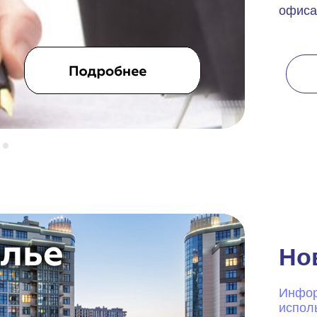
офиса
Но
Инфор
испол