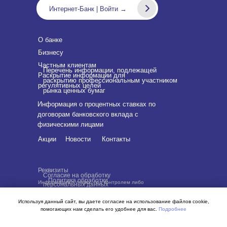
Интернет-Банк | Войти →
О банке
Бизнесу
Частным клиентам
Перечень информации, подлежащей
Раскрытие информации для
раскрытию профессиональным участником
регулятивных целей
рынка ценных бумаг
Информация о процентных ставках по
договорам банковского вклада с
физическими лицами
Акции
Новости
Контакты
Реквизиты
Согласие на обработку
Политика обработки
Информация о лицах, под контролем либо
персональных данных
персональных данных
значительным влиянием которых находится Банк
Используя данный сайт, вы даете согласие на использование файлов cookie,
помогающих нам сделать его удобнее для вас.
Подробнее
BY SVOEMEDIA
ХОРОШО, НЕ ПОКАЗЫВАТЬ БОЛЬШЕ