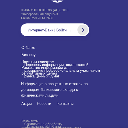
© АКБ «НООСФЕРА» (АО), 2018
Универсальная лицензия
Банка России № 2650
Интернет-Банк | Войти →
О банке
Бизнесу
Частным клиентам
Перечень информации, подлежащей
Раскрытие информации для
раскрытию профессиональным участником
регулятивных целей
рынка ценных бумаг
Информация о процентных ставках по
договорам банковского вклада с
физическими лицами
Акции
Новости
Контакты
Реквизиты
Согласие на обработку
Политика обработки
Информация о лицах, под контролем либо