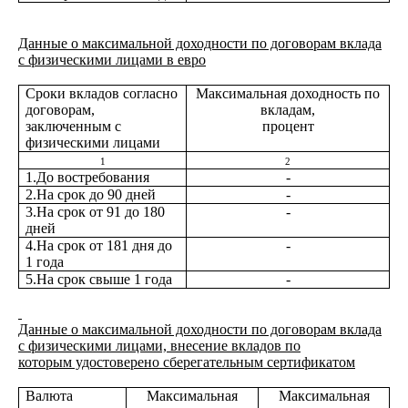
Данные о максимальной доходности по договорам вклада
с физическими лицами в евро
Сроки вкладов согласно
Максимальная доходность по
договорам,
вкладам,
заключенным с
процент
физическими лицами
1
2
1.До востребования
-
2.На срок до 90 дней
-
3.На срок от 91 до 180
-
дней
4.На срок от 181 дня до
-
1 года
5.На срок свыше 1 года
-
Данные о максимальной доходности по договорам вклада
с физическими лицами, внесение вкладов по
которым удостоверено сберегательным сертификатом
Валюта
Максимальная
Максимальная