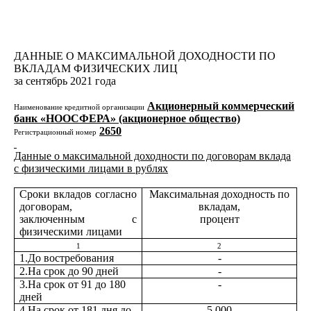
ДАННЫЕ О МАКСИМАЛЬНОЙ ДОХОДНОСТИ ПО
ВКЛАДАМ ФИЗИЧЕСКИХ ЛИЦ
за сентябрь 2021 года
Акционерный коммерческий
Наименование кредитной организации
банк «НООСФЕРА» (акционерное общество)
2650
Регистрационный номер
Данные о максимальной доходности по договорам вклада
с физическими лицами в рублях
Сроки вкладов согласно
Максимальная доходность по
договорам,
вкладам,
заключенным с
процент
физическими лицами
1
2
1.До востребования
-
2.На срок до 90 дней
-
3.На срок от 91 до 180
-
дней
4.На срок от 181 дня до
5,000