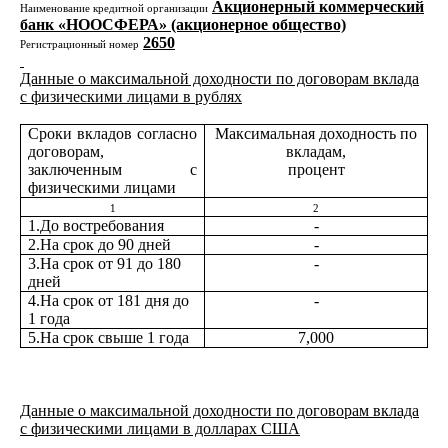
Акционерный коммерческий
Наименование кредитной организации
банк «НООСФЕРА» (акционерное общество)
2650
Регистрационный номер
Данные о максимальной доходности по договорам вклада
с физическими лицами в рублях
Сроки вкладов согласно
Максимальная доходность по
договорам,
вкладам,
заключенным с
процент
физическими лицами
1
2
1.До востребования
-
2.На срок до 90 дней
-
3.На срок от 91 до 180
-
дней
4.На срок от 181 дня до
-
1 года
5.На срок свыше 1 года
7,000
Данные о максимальной доходности по договорам вклада
с физическими лицами в долларах США