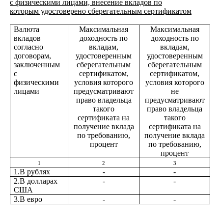
с физическими лицами, внесение вкладов по
которым удостоверено сберегательным сертификатом
Валюта
Максимальная
Максимальная
вкладов
доходность по
доходность по
согласно
вкладам,
вкладам,
договорам,
удостоверенным
удостоверенным
заключенным
сберегательным
сберегательным
с
сертификатом,
сертификатом,
физическими
условия которого
условия которого
лицами
предусматривают
не
право владельца
предусматривают
такого
право владельца
сертификата на
такого
получение вклада
сертификата на
по требованию,
получение вклада
процент
по требованию,
процент
1
2
3
1.В рублях
-
-
2.В долларах
-
-
США
3.В евро
-
-