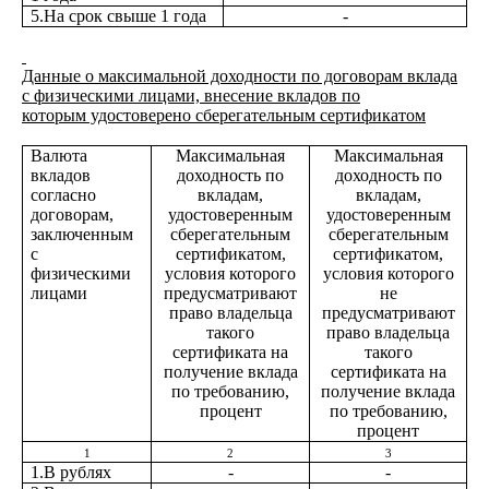
5.На срок свыше 1 года
-
Данные о максимальной доходности по договорам вклада
с физическими лицами, внесение вкладов по
которым удостоверено сберегательным сертификатом
Валюта
Максимальная
Максимальная
вкладов
доходность по
доходность по
согласно
вкладам,
вкладам,
договорам,
удостоверенным
удостоверенным
заключенным
сберегательным
сберегательным
с
сертификатом,
сертификатом,
физическими
условия которого
условия которого
лицами
предусматривают
не
право владельца
предусматривают
такого
право владельца
сертификата на
такого
получение вклада
сертификата на
по требованию,
получение вклада
процент
по требованию,
процент
1
2
3
1.В рублях
-
-