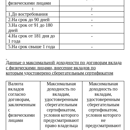
физическими лицами
1
2
1.До востребования
-
2.На срок до 90 дней
-
3.На срок от 91 до 180
-
дней
4.На срок от 181 дня до
-
1 года
5.На срок свыше 1 года
-
Данные о максимальной доходности по договорам вклада
с физическими лицами, внесение вкладов по
которым удостоверено сберегательным сертификатом
Валюта
Максимальная
Максимальная
вкладов
доходность по
доходность по
согласно
вкладам,
вкладам,
договорам,
удостоверенным
удостоверенным
заключенным
сберегательным
сберегательным
с
сертификатом,
сертификатом,
физическими
условия которого
условия которого
лицами
предусматривают
не
право владельца
предусматривают