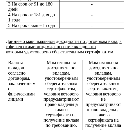
3.На срок от 91 до 180
-
дней
4.На срок от 181 дня до
-
1 года
5.На срок свыше 1 года
-
Данные о максимальной доходности по договорам вклада
с физическими лицами, внесение вкладов по
которым удостоверено сберегательным сертификатом
Валюта
Максимальная
Максимальная
вкладов
доходность по
доходность по
согласно
вкладам,
вкладам,
договорам,
удостоверенным
удостоверенным
заключенным
сберегательным
сберегательным
с
сертификатом,
сертификатом,
физическими
условия которого
условия которого
лицами
предусматривают
не
право владельца
предусматривают
такого
право владельца
сертификата на
такого
получение вклада
сертификата на
по требованию,
получение вклада