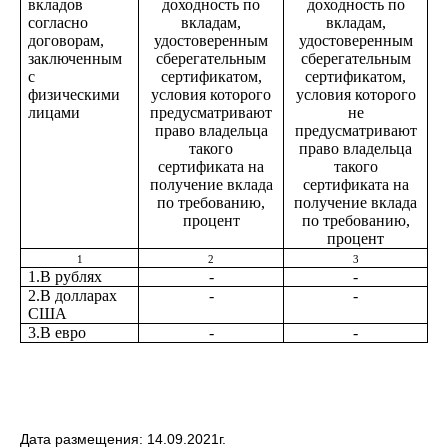
вкладов
доходность по
доходность по
согласно
вкладам,
вкладам,
договорам,
удостоверенным
удостоверенным
заключенным
сберегательным
сберегательным
с
сертификатом,
сертификатом,
физическими
условия которого
условия которого
лицами
предусматривают
не
право владельца
предусматривают
такого
право владельца
сертификата на
такого
получение вклада
сертификата на
по требованию,
получение вклада
процент
по требованию,
процент
1
2
3
1.В рублях
-
-
2.В долларах
-
-
США
3.В евро
-
-
Дата размещения: 14.09.2021г.