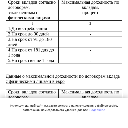
Сроки вкладов согласно
Максимальная доходность по
договорам,
вкладам,
заключенным с
процент
физическими лицами
1
2
1.До востребования
-
2.На срок до 90 дней
-
3.На срок от 91 до 180
-
дней
4.На срок от 181 дня до
-
1 года
5.На срок свыше 1 года
-
Данные о максимальной доходности по договорам вклада
с физическими лицами в евро
Сроки вкладов согласно
Максимальная доходность по
договорам,
вкладам,
заключенным с
процент
Используя данный сайт, вы даете согласие на использование файлов cookie,
физическими лицами
помогающих нам сделать его удобнее для вас.
Подробнее
1
2
1.До востребования
-
ХОРОШО, НЕ ПОКАЗЫВАТЬ БОЛЬШЕ
2.На срок до 90 дней
-