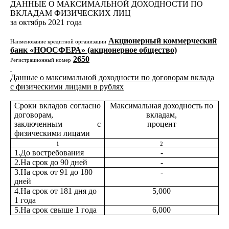
ДАННЫЕ О МАКСИМАЛЬНОЙ ДОХОДНОСТИ ПО
ВКЛАДАМ ФИЗИЧЕСКИХ ЛИЦ
за октябрь 2021 года
Акционерный коммерческий
Наименование кредитной организации
банк «НООСФЕРА» (акционерное общество)
2650
Регистрационный номер
Данные о максимальной доходности по договорам вклада
с физическими лицами в рублях
Сроки вкладов согласно
Максимальная доходность по
договорам,
вкладам,
заключенным с
процент
физическими лицами
1
2
1.До востребования
-
2.На срок до 90 дней
-
3.На срок от 91 до 180
-
дней
4.На срок от 181 дня до
5,000
1 года
5.На срок свыше 1 года
6,000