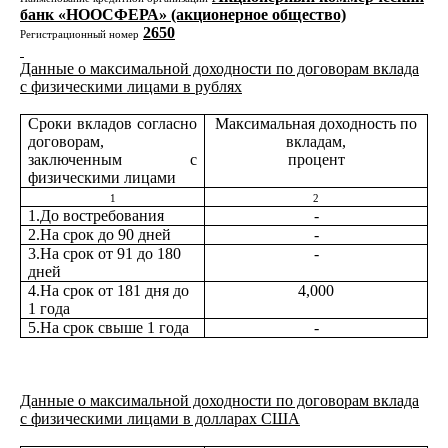
банк «НООСФЕРА» (акционерное общество)
2650
Регистрационный номер
Данные о максимальной доходности по договорам вклада
с физическими лицами в рублях
Сроки вкладов согласно
Максимальная доходность по
договорам,
вкладам,
заключенным с
процент
физическими лицами
1
2
1.До востребования
-
2.На срок до 90 дней
-
3.На срок от 91 до 180
-
дней
4.На срок от 181 дня до
4,000
1 года
5.На срок свыше 1 года
-
Данные о максимальной доходности по договорам вклада
с физическими лицами в долларах США