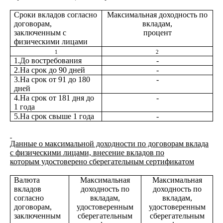
Сроки вкладов согласно
Максимальная доходность по
договорам,
вкладам,
заключенным с
процент
физическими лицами
1
2
1.До востребования
-
2.На срок до 90 дней
-
3.На срок от 91 до 180
-
дней
4.На срок от 181 дня до
-
1 года
5.На срок свыше 1 года
-
Данные о максимальной доходности по договорам вклада
с физическими лицами, внесение вкладов по
которым удостоверено сберегательным сертификатом
Валюта
Максимальная
Максимальная
вкладов
доходность по
доходность по
согласно
вкладам,
вкладам,
договорам,
удостоверенным
удостоверенным
заключенным
сберегательным
сберегательным