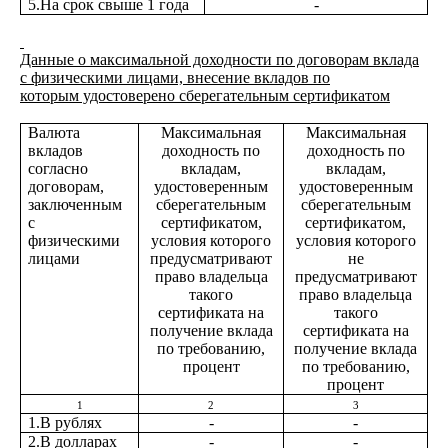
5.На срок свыше 1 года
-
Данные о максимальной доходности по договорам вклада
с физическими лицами, внесение вкладов по
которым удостоверено сберегательным сертификатом
Валюта
Максимальная
Максимальная
вкладов
доходность по
доходность по
согласно
вкладам,
вкладам,
договорам,
удостоверенным
удостоверенным
заключенным
сберегательным
сберегательным
с
сертификатом,
сертификатом,
физическими
условия которого
условия которого
лицами
предусматривают
не
право владельца
предусматривают
такого
право владельца
сертификата на
такого
получение вклада
сертификата на
по требованию,
получение вклада
процент
по требованию,
процент
1
2
3
1.В рублях
-
-
2.В долларах
-
-