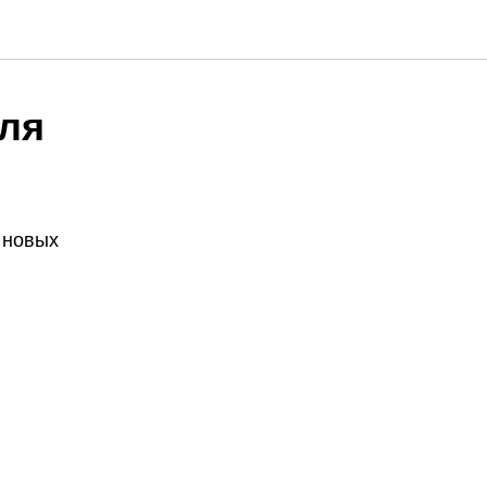
для
 новых