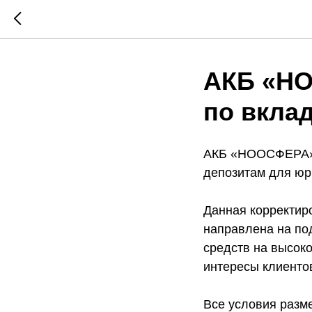
АКБ «НО
по вкла
АКБ «НООСФЕРА» (
депозитам для юри
Данная корректир
направлена на п
средств на высок
интересы клиенто
Все условия разм