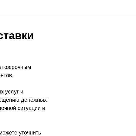
ставки
аткосрочным
нтов.
х услуг и
мещению денежных
ночной ситуации и
можете уточнить