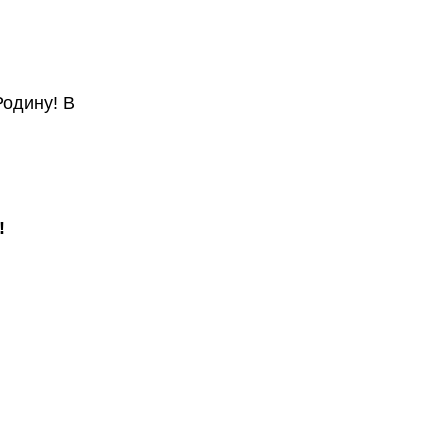
Родину! В
!