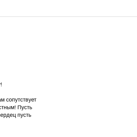
!
ам сопутствует
стным! Пусть
сердец пусть